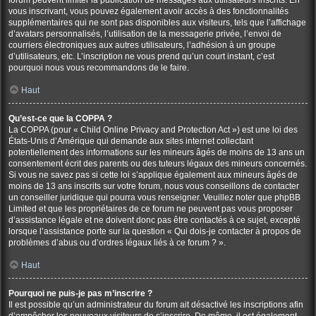
forum peuvent limiter la publication de messages aux utilisateurs inscrits. En
vous inscrivant, vous pouvez également avoir accès à des fonctionnalités
supplémentaires qui ne sont pas disponibles aux visiteurs, tels que l’affichage
d’avatars personnalisés, l’utilisation de la messagerie privée, l’envoi de
courriers électroniques aux autres utilisateurs, l’adhésion à un groupe
d’utilisateurs, etc. L’inscription ne vous prend qu’un court instant, c’est
pourquoi nous vous recommandons de le faire.
Haut
Qu’est-ce que la COPPA ?
La COPPA (pour « Child Online Privacy and Protection Act ») est une loi des
États-Unis d’Amérique qui demande aux sites internet collectant
potentiellement des informations sur les mineurs âgés de moins de 13 ans un
consentement écrit des parents ou des tuteurs légaux des mineurs concernés.
Si vous ne savez pas si cette loi s’applique également aux mineurs âgés de
moins de 13 ans inscrits sur votre forum, nous vous conseillons de contacter
un conseiller juridique qui pourra vous renseigner. Veuillez noter que phpBB
Limited et que les propriétaires de ce forum ne peuvent pas vous proposer
d’assistance légale et ne doivent donc pas être contactés à ce sujet, excepté
lorsque l’assistance porte sur la question « Qui dois-je contacter à propos de
problèmes d’abus ou d’ordres légaux liés à ce forum ? ».
Haut
Pourquoi ne puis-je pas m’inscrire ?
Il est possible qu’un administrateur du forum ait désactivé les inscriptions afin