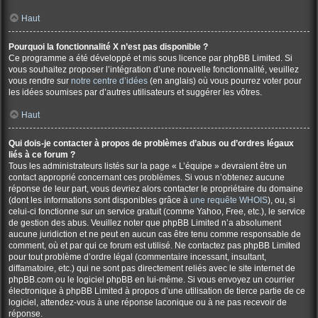
Haut
Pourquoi la fonctionnalité X n’est pas disponible ?
Ce programme a été développé et mis sous licence par phpBB Limited. Si
vous souhaitez proposer l’intégration d’une nouvelle fonctionnalité, veuillez
vous rendre sur
notre centre d’idées
(en anglais) où vous pourrez voter pour
les idées soumises par d’autres utilisateurs et suggérer les vôtres.
Haut
Qui dois-je contacter à propos de problèmes d’abus ou d’ordres légaux
liés à ce forum ?
Tous les administrateurs listés sur la page « L’équipe » devraient être un
contact approprié concernant ces problèmes. Si vous n’obtenez aucune
réponse de leur part, vous devriez alors contacter le propriétaire du domaine
(dont les informations sont disponibles grâce à
une requête WHOIS
), ou, si
celui-ci fonctionne sur un service gratuit (comme Yahoo, Free, etc.), le service
de gestion des abus. Veuillez noter que phpBB Limited n’a absolument
aucune juridiction et ne peut en aucun cas être tenu comme responsable de
comment, où et par qui ce forum est utilisé. Ne contactez pas phpBB Limited
pour tout problème d’ordre légal (commentaire incessant, insultant,
diffamatoire, etc.) qui ne sont pas directement reliés avec le site internet de
phpBB.com ou le logiciel phpBB en lui-même. Si vous envoyez un courrier
électronique à phpBB Limited à propos d’une utilisation de tierce partie de ce
logiciel, attendez-vous à une réponse laconique ou à ne pas recevoir de
réponse.