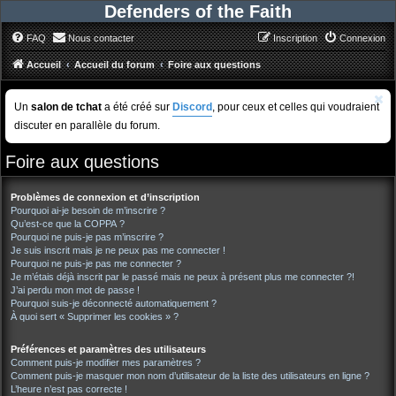
Defenders of the Faith
FAQ
Nous contacter
Inscription
Connexion
Accueil
Accueil du forum
Foire aux questions
Un
salon de tchat
a été créé sur
Discord
, pour ceux et celles qui voudraient
discuter en parallèle du forum.
Foire aux questions
Problèmes de connexion et d’inscription
Pourquoi ai-je besoin de m’inscrire ?
Qu’est-ce que la COPPA ?
Pourquoi ne puis-je pas m’inscrire ?
Je suis inscrit mais je ne peux pas me connecter !
Pourquoi ne puis-je pas me connecter ?
Je m’étais déjà inscrit par le passé mais ne peux à présent plus me connecter ?!
J’ai perdu mon mot de passe !
Pourquoi suis-je déconnecté automatiquement ?
À quoi sert « Supprimer les cookies » ?
Préférences et paramètres des utilisateurs
Comment puis-je modifier mes paramètres ?
Comment puis-je masquer mon nom d’utilisateur de la liste des utilisateurs en ligne ?
L’heure n’est pas correcte !