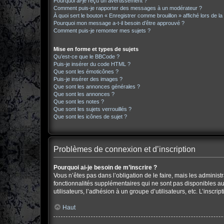
Pourquoi ai-je reçu un avertissement ?
Comment puis-je rapporter des messages à un modérateur ?
À quoi sert le bouton « Enregistrer comme brouillon » affiché lors de la
Pourquoi mon message a-t-il besoin d’être approuvé ?
Comment puis-je remonter mes sujets ?
Mise en forme et types de sujets
Qu’est-ce que le BBCode ?
Puis-je insérer du code HTML ?
Que sont les émoticônes ?
Puis-je insérer des images ?
Que sont les annonces générales ?
Que sont les annonces ?
Que sont les notes ?
Que sont les sujets verrouillés ?
Que sont les icônes de sujet ?
Problèmes de connexion et d’inscription
Pourquoi ai-je besoin de m’inscrire ?
Vous n’êtes pas dans l’obligation de le faire, mais les adminis
fonctionnalités supplémentaires qui ne sont pas disponibles aux 
utilisateurs, l’adhésion à un groupe d’utilisateurs, etc. L’insc
Haut