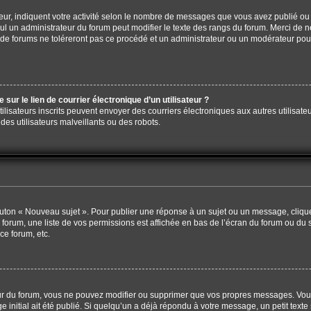
ur, indiquent votre activité selon le nombre de messages que vous avez publié ou i
eul un administrateur du forum peut modifier le texte des rangs du forum. Merci de
de forums ne toléreront pas ce procédé et un administrateur ou un modérateur pou
ur le lien de courrier électronique d’un utilisateur ?
s utilisateurs inscrits peuvent envoyer des courriers électroniques aux autres utili
es utilisateurs malveillants ou des robots.
outon « Nouveau sujet ». Pour publier une réponse à un sujet ou un message, cliqu
 forum, une liste de vos permissions est affichée en bas de l’écran du forum ou du
ce forum, etc.
r du forum, vous ne pouvez modifier ou supprimer que vos propres messages. Vou
 initial ait été publié. Si quelqu’un a déjà répondu à votre message, un petit tex