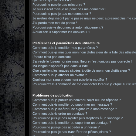
Qu’est-ce que la COPPA ?
Pourquoi ne puis-je pas m’inscrire ?
Je suis inscrit mais je ne peux pas me connecter !
Pourquoi ne puis-je pas me connecter ?
Je m’étais déjà inscrit par le passé mais ne peux à présent plus me co
J’ai perdu mon mot de passe !
Pourquoi suis-je déconnecté automatiquement ?
À quoi sert « Supprimer les cookies » ?
Préférences et paramètres des utilisateurs
Comment puis-je modifier mes paramètres ?
Comment puis-je masquer mon nom d’utilisateur de la liste des utilisate
L’heure n’est pas correcte !
J’ai réglé le fuseau horaire mais l’heure n’est toujours pas correcte !
Ma langue n’apparaît pas dans la liste !
Que signifient les images situées à côté de mon nom d’utilisateur ?
Comment puis-je afficher un avatar ?
Quel est mon rang et comment puis-je le modifier ?
Pourquoi m’est-il demandé de me connecter lorsque je clique sur le lien 
Problèmes de publication
Comment puis-je publier un nouveau sujet ou une réponse ?
Comment puis-je modifier ou supprimer un message ?
Comment puis-je insérer une signature à mon message ?
Comment puis-je créer un sondage ?
Pourquoi ne puis-je pas ajouter plus d’options à un sondage ?
Comment puis-je modifier ou supprimer un sondage ?
Pourquoi ne puis-je pas accéder à un forum ?
Pourquoi ne puis-je pas transférer de pièces jointes ?