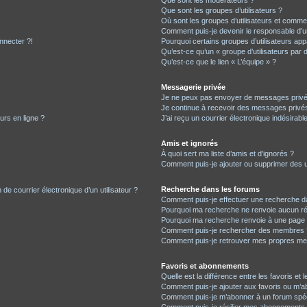
Que sont les modérateurs ?
Que sont les groupes d’utilisateurs ?
Où sont les groupes d’utilisateurs et commen
Comment puis-je devenir le responsable d’un
nnecter ?!
Pourquoi certains groupes d’utilisateurs app
Qu’est-ce qu’un « groupe d’utilisateurs par 
Qu’est-ce que le lien « L’équipe » ?
Messagerie privée
Je ne peux pas envoyer de messages privé
Je continue à recevoir des messages privés 
urs en ligne ?
J’ai reçu un courrier électronique indésirabl
Amis et ignorés
À quoi sert ma liste d’amis et d’ignorés ?
Comment puis-je ajouter ou supprimer des uti
Recherche dans les forums
de courrier électronique d’un utilisateur ?
Comment puis-je effectuer une recherche d
Pourquoi ma recherche ne renvoie aucun ré
Pourquoi ma recherche renvoie à une page 
Comment puis-je rechercher des membres 
Comment puis-je retrouver mes propres me
Favoris et abonnements
Quelle est la différence entre les favoris e
Comment puis-je ajouter aux favoris ou m’ab
Comment puis-je m’abonner à un forum spéc