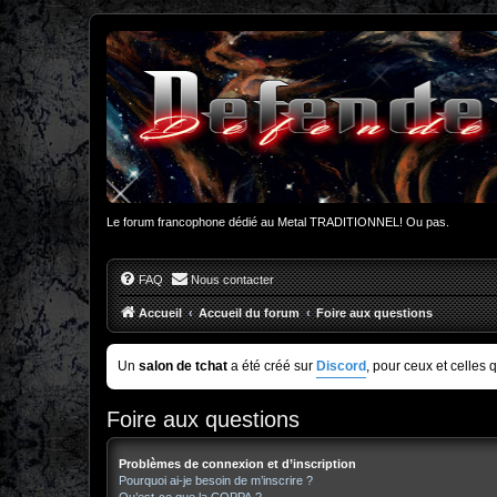
Le forum francophone dédié au Metal TRADITIONNEL! Ou pas.
FAQ
Nous contacter
Accueil
Accueil du forum
Foire aux questions
Un
salon de tchat
a été créé sur
Discord
, pour ceux et celles 
Foire aux questions
Problèmes de connexion et d’inscription
Pourquoi ai-je besoin de m’inscrire ?