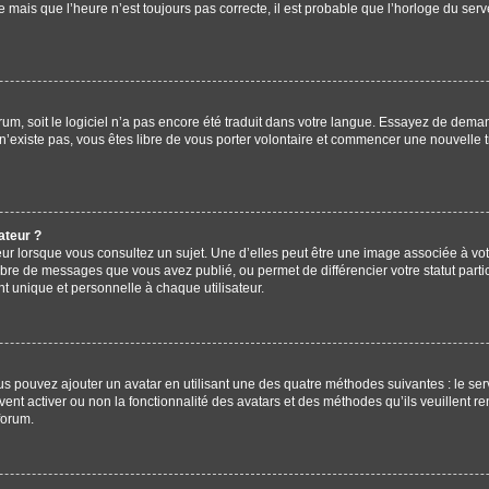
e mais que l’heure n’est toujours pas correcte, il est probable que l’horloge du serve
forum, soit le logiciel n’a pas encore été traduit dans votre langue. Essayez de deman
 n’existe pas, vous êtes libre de vous porter volontaire et commencer une nouvelle t
ateur ?
ur lorsque vous consultez un sujet. Une d’elles peut être une image associée à vo
mbre de messages que vous avez publié, ou permet de différencier votre statut parti
 unique et personnelle à chaque utilisateur.
ous pouvez ajouter un avatar en utilisant une des quatre méthodes suivantes : le ser
ent activer ou non la fonctionnalité des avatars et des méthodes qu’ils veuillent re
forum.