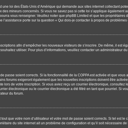
t une loi des États-Unis d’Amérique qui demande aux sites internet collectant pot
x des mineurs concernés. Si vous ne savez pas si cette loi s’applique également au
 pourra vous renseigner. Veuillez noter que phpBB Limited et que les propriétaires
ue l’assistance porte sur la question « Qui dois-je contacter à propos de problèmes 
 inscriptions afin d’empêcher les nouveaux visiteurs de s’inscrire. De même, il est 
s souhaitez utiliser. Pour plus d’informations, veuillez contacter un administrateur du
t de passe soient corrects. Si la fonctionnalité de la COPPA est activée et que vous
ains forums exigeront également que les nouvelles inscriptions doivent être activée
te lors de votre inscription. Si vous aviez reçu un courrier électronique, consultez 
r électronique ou le courrier électronique a été filtré en tant que pourriel. Si vo
rateur du forum.
out que votre nom d’utilisateur et votre mot de passe soient corrects. Si tel est le
iétaire du site internet ait un problème de configuration et qu’il soit nécessaire de l