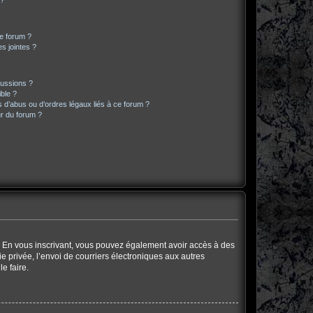
 ?
ce forum ?
s jointes ?
cussions ?
ible ?
 d’abus ou d’ordres légaux liés à ce forum ?
r du forum ?
ts. En vous inscrivant, vous pouvez également avoir accès à des
ie privée, l’envoi de courriers électroniques aux autres
e faire.