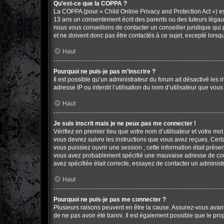
Qu’est-ce que la COPPA ?
La COPPA (pour « Child Online Privacy and Protection Act ») es
13 ans un consentement écrit des parents ou des tuteurs légau
nous vous conseillons de contacter un conseiller juridique qui
et ne doivent donc pas être contactés à ce sujet, excepté lorsq
Haut
Pourquoi ne puis-je pas m’inscrire ?
Il est possible qu’un administrateur du forum ait désactivé les
adresse IP ou interdit l’utilisation du nom d’utilisateur que vou
Haut
Je suis inscrit mais je ne peux pas me connecter !
Vérifiez en premier lieu que votre nom d’utilisateur et votre mo
vous devrez suivre les instructions que vous avez reçues. Cert
vous puissiez ouvrir une session ; cette information était présen
vous avez probablement spécifié une mauvaise adresse de courrie
avez spécifiée était correcte, essayez de contacter un administ
Haut
Pourquoi ne puis-je pas me connecter ?
Plusieurs raisons peuvent en être la cause. Assurez-vous avant t
de ne pas avoir été banni. Il est également possible que le propr