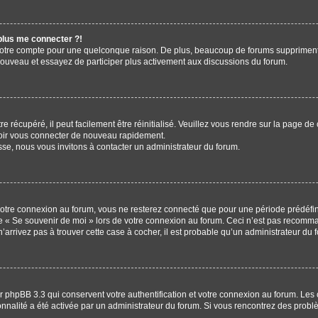
 plus me connecter ?!
votre compte pour une quelconque raison. De plus, beaucoup de forums suppriment pér
 nouveau et essayez de participer plus activement aux discussions du forum.
 récupéré, il peut facilement être réinitialisé. Veuillez vous rendre sur la page de
voir vous connecter de nouveau rapidement.
sse, nous vous invitons à contacter un administrateur du forum.
otre connexion au forum, vous ne resterez connecté que pour une période prédéfinie
ase « Se souvenir de moi » lors de votre connexion au forum. Ceci n’est pas recomm
’arrivez pas à trouver cette case à cocher, il est probable qu’un administrateur du f
r phpBB 3.3 qui conservent votre authentification et votre connexion au forum. Les 
tionnalité a été activée par un administrateur du forum. Si vous rencontrez des pr