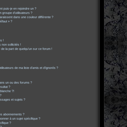
t puis-je en rejoindre un ?
 groupe d’utilisateurs ?
araissent dans une couleur différente ?
défaut » ?
s !
non sollicités !
e de la part de quelqu’un sur ce forum !
lisateurs de ma liste d’amis et d’ignorés ?
ans un ou des forums ?
sultat ?
blanche ?!
?
ssages et sujets ?
t les abonnements ?
onner à un sujet spécifique ?
ifique ?