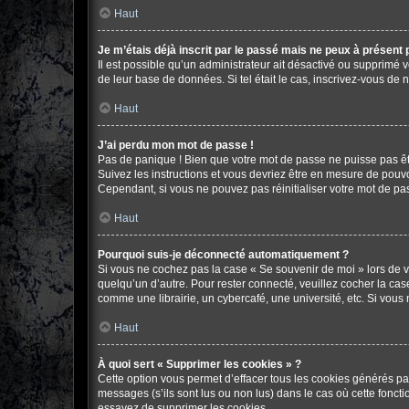
Haut
Je m’étais déjà inscrit par le passé mais ne peux à présent
Il est possible qu’un administrateur ait désactivé ou supprimé 
de leur base de données. Si tel était le cas, inscrivez-vous de
Haut
J’ai perdu mon mot de passe !
Pas de panique ! Bien que votre mot de passe ne puisse pas être
Suivez les instructions et vous devriez être en mesure de pou
Cependant, si vous ne pouvez pas réinitialiser votre mot de pa
Haut
Pourquoi suis-je déconnecté automatiquement ?
Si vous ne cochez pas la case « Se souvenir de moi » lors de v
quelqu’un d’autre. Pour rester connecté, veuillez cocher la c
comme une librairie, un cybercafé, une université, etc. Si vous n
Haut
À quoi sert « Supprimer les cookies » ?
Cette option vous permet d’effacer tous les cookies générés pa
messages (s’ils sont lus ou non lus) dans le cas où cette fonc
essayez de supprimer les cookies.