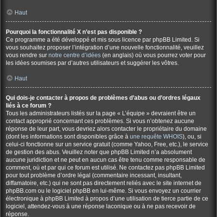
Haut
Pourquoi la fonctionnalité X n’est pas disponible ?
Ce programme a été développé et mis sous licence par phpBB Limited. Si
vous souhaitez proposer l’intégration d’une nouvelle fonctionnalité, veuillez
vous rendre sur
notre centre d’idées
(en anglais) où vous pourrez voter pour
les idées soumises par d’autres utilisateurs et suggérer les vôtres.
Haut
Qui dois-je contacter à propos de problèmes d’abus ou d’ordres légaux
liés à ce forum ?
Tous les administrateurs listés sur la page « L’équipe » devraient être un
contact approprié concernant ces problèmes. Si vous n’obtenez aucune
réponse de leur part, vous devriez alors contacter le propriétaire du domaine
(dont les informations sont disponibles grâce à
une requête WHOIS
), ou, si
celui-ci fonctionne sur un service gratuit (comme Yahoo, Free, etc.), le service
de gestion des abus. Veuillez noter que phpBB Limited n’a absolument
aucune juridiction et ne peut en aucun cas être tenu comme responsable de
comment, où et par qui ce forum est utilisé. Ne contactez pas phpBB Limited
pour tout problème d’ordre légal (commentaire incessant, insultant,
diffamatoire, etc.) qui ne sont pas directement reliés avec le site internet de
phpBB.com ou le logiciel phpBB en lui-même. Si vous envoyez un courrier
électronique à phpBB Limited à propos d’une utilisation de tierce partie de ce
logiciel, attendez-vous à une réponse laconique ou à ne pas recevoir de
réponse.