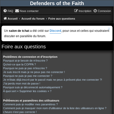
Defenders of the Faith
FAQ
Nous contacter
Inscription
Connexion
Accueil
Accueil du forum
Foire aux questions
Un
salon de tchat
a été créé sur
Discord
, pour ceux et celles qui voudraient
discuter en parallèle du forum.
Foire aux questions
Problèmes de connexion et d’inscription
Pourquoi ai-je besoin de m’inscrire ?
Qu’est-ce que la COPPA ?
Pourquoi ne puis-je pas m’inscrire ?
Je suis inscrit mais je ne peux pas me connecter !
Pourquoi ne puis-je pas me connecter ?
Je m’étais déjà inscrit par le passé mais ne peux à présent plus me connecter ?!
J’ai perdu mon mot de passe !
Pourquoi suis-je déconnecté automatiquement ?
À quoi sert « Supprimer les cookies » ?
Préférences et paramètres des utilisateurs
Comment puis-je modifier mes paramètres ?
Comment puis-je masquer mon nom d’utilisateur de la liste des utilisateurs en ligne ?
L’heure n’est pas correcte !