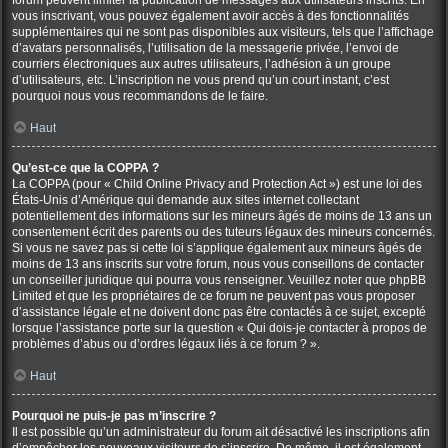
forum peuvent limiter la publication de messages aux utilisateurs inscrits. En
vous inscrivant, vous pouvez également avoir accès à des fonctionnalités
supplémentaires qui ne sont pas disponibles aux visiteurs, tels que l’affichage
d’avatars personnalisés, l’utilisation de la messagerie privée, l’envoi de
courriers électroniques aux autres utilisateurs, l’adhésion à un groupe
d’utilisateurs, etc. L’inscription ne vous prend qu’un court instant, c’est
pourquoi nous vous recommandons de le faire.
Haut
Qu’est-ce que la COPPA ?
La COPPA (pour « Child Online Privacy and Protection Act ») est une loi des
États-Unis d’Amérique qui demande aux sites internet collectant
potentiellement des informations sur les mineurs âgés de moins de 13 ans un
consentement écrit des parents ou des tuteurs légaux des mineurs concernés.
Si vous ne savez pas si cette loi s’applique également aux mineurs âgés de
moins de 13 ans inscrits sur votre forum, nous vous conseillons de contacter
un conseiller juridique qui pourra vous renseigner. Veuillez noter que phpBB
Limited et que les propriétaires de ce forum ne peuvent pas vous proposer
d’assistance légale et ne doivent donc pas être contactés à ce sujet, excepté
lorsque l’assistance porte sur la question « Qui dois-je contacter à propos de
problèmes d’abus ou d’ordres légaux liés à ce forum ? ».
Haut
Pourquoi ne puis-je pas m’inscrire ?
Il est possible qu’un administrateur du forum ait désactivé les inscriptions afin