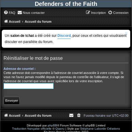
Defenders of the Faith
FAQ
Nous contacter
Inscription
Connexion
Accueil
Accueil du forum
Un
salon de tchat
a été créé sur
Discord
, pour ceux et celles qui voudraient
discuter en parallèle du forum.
Réinitialiser le mot de passe
Adresse de courriel :
Cette adresse doit correspondre à l’adresse de courriel associée à votre compte. Si
vous ne l’avez jamais modifié depuis le panneau de contrôle de l’utilisateur, il s’agit de
l’adresse de courriel que vous avez spécifiée lors de votre inscription.
Accueil
Accueil du forum
Fuseau horaire sur
UTC+02:00
Développé par
phpBB
® Forum Software © phpBB Limited
Traduction française officielle
©
Qiaeru
| Style par
Stéphane Laborde Créations
En ligne depuis septembre 2002