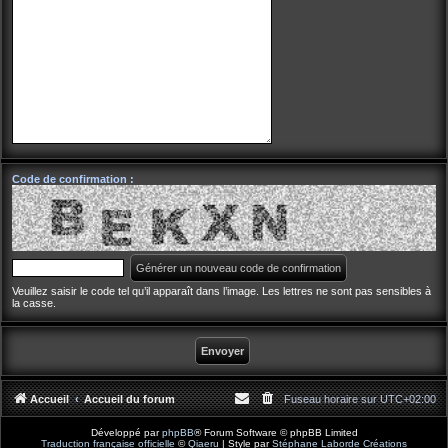
Code de confirmation :
Veuillez saisir le code tel qu’il apparaît dans l’image. Les lettres ne sont pas sensibles à
la casse.
Accueil
Accueil du forum
Fuseau horaire sur
UTC+02:00
Développé par
phpBB
® Forum Software © phpBB Limited
Traduction française officielle
©
Qiaeru
| Style par
Stéphane Laborde Créations