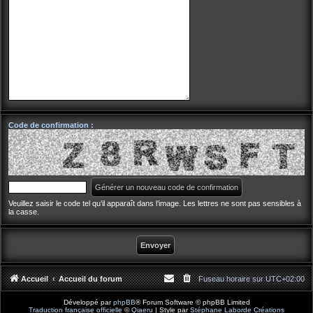
Code de confirmation :
Veuillez saisir le code tel qu’il apparaît dans l’image. Les lettres ne sont pas sensibles à
la casse.
Accueil
Accueil du forum
Fuseau horaire sur
UTC+02:00
Développé par
phpBB
® Forum Software © phpBB Limited
Traduction française officielle
©
Qiaeru
| Style par
Stéphane Laborde Créations