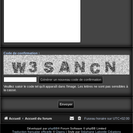
Code de confirmation :
Veuillez saisir le code tel qu’il apparaît dans l’image. Les lettres ne sont pas sensibles à
la casse.
Accueil
Accueil du forum
Fuseau horaire sur
UTC+02:00
Développé par
phpBB
® Forum Software © phpBB Limited
Traduction française officielle
©
Qiaeru
| Style par
Stéphane Laborde Créations