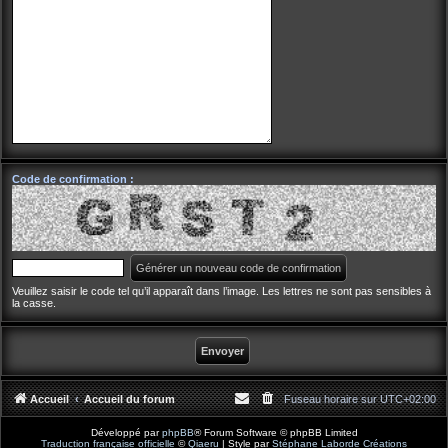
Code de confirmation :
Veuillez saisir le code tel qu’il apparaît dans l’image. Les lettres ne sont pas sensibles à
la casse.
Accueil
Accueil du forum
Fuseau horaire sur
UTC+02:00
Développé par
phpBB
® Forum Software © phpBB Limited
Traduction française officielle
©
Qiaeru
| Style par
Stéphane Laborde Créations