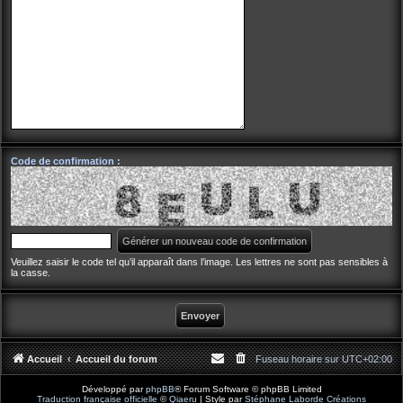
Code de confirmation :
Veuillez saisir le code tel qu’il apparaît dans l’image. Les lettres ne sont pas sensibles à
la casse.
Accueil
Accueil du forum
Fuseau horaire sur
UTC+02:00
Développé par
phpBB
® Forum Software © phpBB Limited
Traduction française officielle
©
Qiaeru
| Style par
Stéphane Laborde Créations