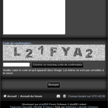
Code de confirmation :
Veuillez saisir le code tel qu’il apparaît dans l’image. Les lettres ne sont pas sensibles à
la casse.
Accueil
Accueil du forum
Fuseau horaire sur
UTC+02:00
Développé par
phpBB
® Forum Software © phpBB Limited
Traduction française officielle
©
Qiaeru
| Style par
Stéphane Laborde Créations