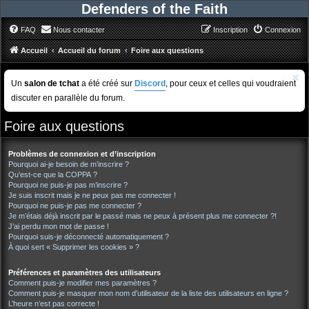
Defenders of the Faith
FAQ
Nous contacter
Inscription
Connexion
Accueil
Accueil du forum
Foire aux questions
Un
salon de tchat
a été créé sur
Discord
, pour ceux et celles qui voudraient
discuter en parallèle du forum.
Foire aux questions
Problèmes de connexion et d’inscription
Pourquoi ai-je besoin de m’inscrire ?
Qu’est-ce que la COPPA ?
Pourquoi ne puis-je pas m’inscrire ?
Je suis inscrit mais je ne peux pas me connecter !
Pourquoi ne puis-je pas me connecter ?
Je m’étais déjà inscrit par le passé mais ne peux à présent plus me connecter ?!
J’ai perdu mon mot de passe !
Pourquoi suis-je déconnecté automatiquement ?
À quoi sert « Supprimer les cookies » ?
Préférences et paramètres des utilisateurs
Comment puis-je modifier mes paramètres ?
Comment puis-je masquer mon nom d’utilisateur de la liste des utilisateurs en ligne ?
L’heure n’est pas correcte !