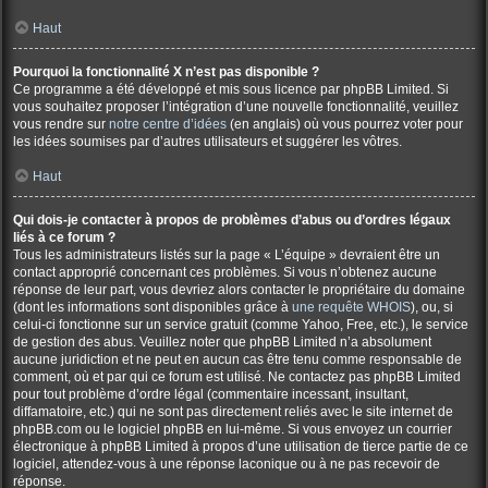
Haut
Pourquoi la fonctionnalité X n’est pas disponible ?
Ce programme a été développé et mis sous licence par phpBB Limited. Si
vous souhaitez proposer l’intégration d’une nouvelle fonctionnalité, veuillez
vous rendre sur
notre centre d’idées
(en anglais) où vous pourrez voter pour
les idées soumises par d’autres utilisateurs et suggérer les vôtres.
Haut
Qui dois-je contacter à propos de problèmes d’abus ou d’ordres légaux
liés à ce forum ?
Tous les administrateurs listés sur la page « L’équipe » devraient être un
contact approprié concernant ces problèmes. Si vous n’obtenez aucune
réponse de leur part, vous devriez alors contacter le propriétaire du domaine
(dont les informations sont disponibles grâce à
une requête WHOIS
), ou, si
celui-ci fonctionne sur un service gratuit (comme Yahoo, Free, etc.), le service
de gestion des abus. Veuillez noter que phpBB Limited n’a absolument
aucune juridiction et ne peut en aucun cas être tenu comme responsable de
comment, où et par qui ce forum est utilisé. Ne contactez pas phpBB Limited
pour tout problème d’ordre légal (commentaire incessant, insultant,
diffamatoire, etc.) qui ne sont pas directement reliés avec le site internet de
phpBB.com ou le logiciel phpBB en lui-même. Si vous envoyez un courrier
électronique à phpBB Limited à propos d’une utilisation de tierce partie de ce
logiciel, attendez-vous à une réponse laconique ou à ne pas recevoir de
réponse.