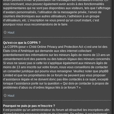
forum peuvent limiter la publication de messages aux utilisateurs inscrits. En
vous inscrivant, vous pouvez également avoir accès à des fonctionnalités
supplémentaires qui ne sont pas disponibles aux visiteurs, tels que l’affichage
d’avatars personnalisés, l’utilisation de la messagerie privée, l’envoi de
courriers électroniques aux autres utilisateurs, l’adhésion à un groupe
d’utilisateurs, etc. L’inscription ne vous prend qu’un court instant, c’est
pourquoi nous vous recommandons de le faire.
Haut
Qu’est-ce que la COPPA ?
La COPPA (pour « Child Online Privacy and Protection Act ») est une loi des
États-Unis d’Amérique qui demande aux sites internet collectant
potentiellement des informations sur les mineurs âgés de moins de 13 ans un
consentement écrit des parents ou des tuteurs légaux des mineurs concernés.
Si vous ne savez pas si cette loi s’applique également aux mineurs âgés de
moins de 13 ans inscrits sur votre forum, nous vous conseillons de contacter
un conseiller juridique qui pourra vous renseigner. Veuillez noter que phpBB
Limited et que les propriétaires de ce forum ne peuvent pas vous proposer
d’assistance légale et ne doivent donc pas être contactés à ce sujet, excepté
lorsque l’assistance porte sur la question « Qui dois-je contacter à propos de
problèmes d’abus ou d’ordres légaux liés à ce forum ? ».
Haut
Pourquoi ne puis-je pas m’inscrire ?
Il est possible qu’un administrateur du forum ait désactivé les inscriptions afin