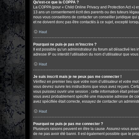
Qu’est-ce que la COPPA ?
La COPPA (pour « Child Online Privacy and Protection Act ») es
13 ans un consentement écrit des parents ou des tuteurs légau
nous vous conseillons de contacter un conseiller juridique qui
et ne doivent donc pas être contactés à ce sujet, excepté lorsq
Haut
Pourquoi ne puis-je pas m’inscrire ?
Il est possible qu’un administrateur du forum ait désactivé les
adresse IP ou interdit l’utilisation du nom d’utilisateur que vou
Haut
Je suis inscrit mais je ne peux pas me connecter !
Vérifiez en premier lieu que votre nom d’utilisateur et votre mo
vous devrez suivre les instructions que vous avez reçues. Cert
vous puissiez ouvrir une session ; cette information était présen
vous avez probablement spécifié une mauvaise adresse de courrie
avez spécifiée était correcte, essayez de contacter un administ
Haut
Pourquoi ne puis-je pas me connecter ?
Plusieurs raisons peuvent en être la cause. Assurez-vous avant t
de ne pas avoir été banni. Il est également possible que le propr