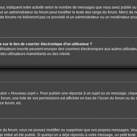
ur, indiquent votre activité selon le nombre de messages que vous avez publié ou i
eul un administrateur du forum peut modifier le texte des rangs du forum. Merci de
de forums ne toléreront pas ce procédé et un administrateur ou un modérateur pou
ur le lien de courrier électronique d’un utilisateur ?
s utilisateurs inscrits peuvent envoyer des courriers électroniques aux autres utili
es utilisateurs malveillants ou des robots.
outon « Nouveau sujet ». Pour publier une réponse à un sujet ou un message, cliqu
 forum, une liste de vos permissions est affichée en bas de l’écran du forum ou du
ce forum, etc.
r du forum, vous ne pouvez modifier ou supprimer que vos propres messages. Vou
 initial ait été publié. Si quelqu’un a déjà répondu à votre message, un petit tex