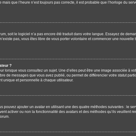
e mais que l’heure n’est toujours pas correcte, il est probable que l’horloge du serve
forum, soit le logiciel n’a pas encore été traduit dans votre langue. Essayez de deman
 n’existe pas, vous êtes libre de vous porter volontaire et commencer une nouvelle t
ateur ?
ur lorsque vous consultez un sujet. Une d’elles peut être une image associée à vo
mbre de messages que vous avez publié, ou permet de différencier votre statut parti
 unique et personnelle à chaque utilisateur.
ous pouvez ajouter un avatar en utilisant une des quatre méthodes suivantes : le ser
ent activer ou non la fonctionnalité des avatars et des méthodes qu’ils veuillent re
forum.