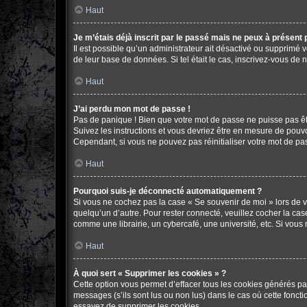
Haut
Je m’étais déjà inscrit par le passé mais ne peux à présent
Il est possible qu’un administrateur ait désactivé ou supprimé 
de leur base de données. Si tel était le cas, inscrivez-vous de
Haut
J’ai perdu mon mot de passe !
Pas de panique ! Bien que votre mot de passe ne puisse pas être
Suivez les instructions et vous devriez être en mesure de pou
Cependant, si vous ne pouvez pas réinitialiser votre mot de pa
Haut
Pourquoi suis-je déconnecté automatiquement ?
Si vous ne cochez pas la case « Se souvenir de moi » lors de v
quelqu’un d’autre. Pour rester connecté, veuillez cocher la c
comme une librairie, un cybercafé, une université, etc. Si vous n
Haut
À quoi sert « Supprimer les cookies » ?
Cette option vous permet d’effacer tous les cookies générés pa
messages (s’ils sont lus ou non lus) dans le cas où cette fonc
essayez de supprimer les cookies.