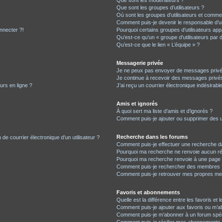
Que sont les modérateurs ?
Que sont les groupes d’utilisateurs ?
Où sont les groupes d’utilisateurs et commen
Comment puis-je devenir le responsable d’un
nnecter ?!
Pourquoi certains groupes d’utilisateurs app
Qu’est-ce qu’un « groupe d’utilisateurs par 
Qu’est-ce que le lien « L’équipe » ?
Messagerie privée
Je ne peux pas envoyer de messages privé
Je continue à recevoir des messages privés 
urs en ligne ?
J’ai reçu un courrier électronique indésirabl
Amis et ignorés
À quoi sert ma liste d’amis et d’ignorés ?
Comment puis-je ajouter ou supprimer des uti
Recherche dans les forums
de courrier électronique d’un utilisateur ?
Comment puis-je effectuer une recherche d
Pourquoi ma recherche ne renvoie aucun ré
Pourquoi ma recherche renvoie à une page 
Comment puis-je rechercher des membres 
Comment puis-je retrouver mes propres me
Favoris et abonnements
Quelle est la différence entre les favoris e
Comment puis-je ajouter aux favoris ou m’ab
Comment puis-je m’abonner à un forum spéc