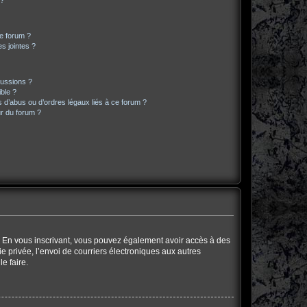
 ?
ce forum ?
s jointes ?
cussions ?
ible ?
 d’abus ou d’ordres légaux liés à ce forum ?
r du forum ?
ts. En vous inscrivant, vous pouvez également avoir accès à des
ie privée, l’envoi de courriers électroniques aux autres
e faire.