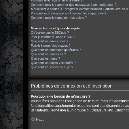
Pourquoi ai-je reçu un avertissement ?
Comment puis-je rapporter des messages à un modérateur ?
À quoi sert le bouton « Enregistrer comme brouillon » affiché lors de la
Pourquoi mon message a-t-il besoin d’être approuvé ?
Comment puis-je remonter mes sujets ?
Mise en forme et types de sujets
Qu’est-ce que le BBCode ?
Puis-je insérer du code HTML ?
Que sont les émoticônes ?
Puis-je insérer des images ?
Que sont les annonces générales ?
Que sont les annonces ?
Que sont les notes ?
Que sont les sujets verrouillés ?
Que sont les icônes de sujet ?
Problèmes de connexion et d’inscription
Pourquoi ai-je besoin de m’inscrire ?
Vous n’êtes pas dans l’obligation de le faire, mais les adminis
fonctionnalités supplémentaires qui ne sont pas disponibles aux 
utilisateurs, l’adhésion à un groupe d’utilisateurs, etc. L’insc
Haut