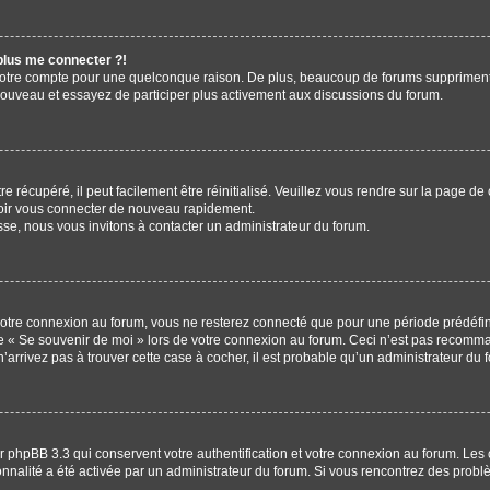
 plus me connecter ?!
votre compte pour une quelconque raison. De plus, beaucoup de forums suppriment pér
 nouveau et essayez de participer plus activement aux discussions du forum.
 récupéré, il peut facilement être réinitialisé. Veuillez vous rendre sur la page de
voir vous connecter de nouveau rapidement.
sse, nous vous invitons à contacter un administrateur du forum.
otre connexion au forum, vous ne resterez connecté que pour une période prédéfinie
ase « Se souvenir de moi » lors de votre connexion au forum. Ceci n’est pas recomm
’arrivez pas à trouver cette case à cocher, il est probable qu’un administrateur du f
r phpBB 3.3 qui conservent votre authentification et votre connexion au forum. Les 
tionnalité a été activée par un administrateur du forum. Si vous rencontrez des pr