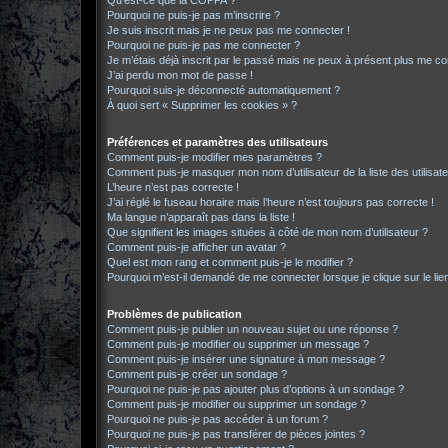
Qu’est-ce que la COPPA ?
Pourquoi ne puis-je pas m’inscrire ?
Je suis inscrit mais je ne peux pas me connecter !
Pourquoi ne puis-je pas me connecter ?
Je m’étais déjà inscrit par le passé mais ne peux à présent plus me co
J’ai perdu mon mot de passe !
Pourquoi suis-je déconnecté automatiquement ?
À quoi sert « Supprimer les cookies » ?
Préférences et paramètres des utilisateurs
Comment puis-je modifier mes paramètres ?
Comment puis-je masquer mon nom d’utilisateur de la liste des utilisate
L’heure n’est pas correcte !
J’ai réglé le fuseau horaire mais l’heure n’est toujours pas correcte !
Ma langue n’apparaît pas dans la liste !
Que signifient les images situées à côté de mon nom d’utilisateur ?
Comment puis-je afficher un avatar ?
Quel est mon rang et comment puis-je le modifier ?
Pourquoi m’est-il demandé de me connecter lorsque je clique sur le lien 
Problèmes de publication
Comment puis-je publier un nouveau sujet ou une réponse ?
Comment puis-je modifier ou supprimer un message ?
Comment puis-je insérer une signature à mon message ?
Comment puis-je créer un sondage ?
Pourquoi ne puis-je pas ajouter plus d’options à un sondage ?
Comment puis-je modifier ou supprimer un sondage ?
Pourquoi ne puis-je pas accéder à un forum ?
Pourquoi ne puis-je pas transférer de pièces jointes ?