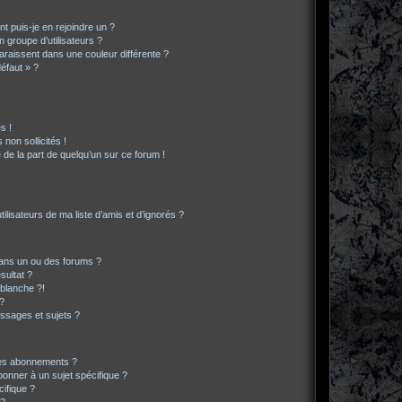
t puis-je en rejoindre un ?
 groupe d’utilisateurs ?
araissent dans une couleur différente ?
défaut » ?
s !
non sollicités !
e de la part de quelqu’un sur ce forum !
lisateurs de ma liste d’amis et d’ignorés ?
ans un ou des forums ?
sultat ?
blanche ?!
?
ssages et sujets ?
t les abonnements ?
onner à un sujet spécifique ?
ifique ?