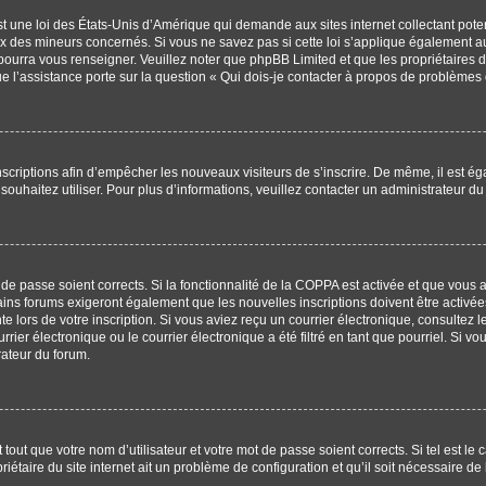
t une loi des États-Unis d’Amérique qui demande aux sites internet collectant pot
x des mineurs concernés. Si vous ne savez pas si cette loi s’applique également au
 pourra vous renseigner. Veuillez noter que phpBB Limited et que les propriétaires
ue l’assistance porte sur la question « Qui dois-je contacter à propos de problèmes 
 inscriptions afin d’empêcher les nouveaux visiteurs de s’inscrire. De même, il est 
s souhaitez utiliser. Pour plus d’informations, veuillez contacter un administrateur du
t de passe soient corrects. Si la fonctionnalité de la COPPA est activée et que vous
ains forums exigeront également que les nouvelles inscriptions doivent être activée
te lors de votre inscription. Si vous aviez reçu un courrier électronique, consultez 
r électronique ou le courrier électronique a été filtré en tant que pourriel. Si vo
rateur du forum.
out que votre nom d’utilisateur et votre mot de passe soient corrects. Si tel est le
iétaire du site internet ait un problème de configuration et qu’il soit nécessaire de l