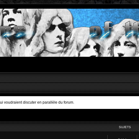
qui voudraient discuter en parallèle du forum.
SUJETS