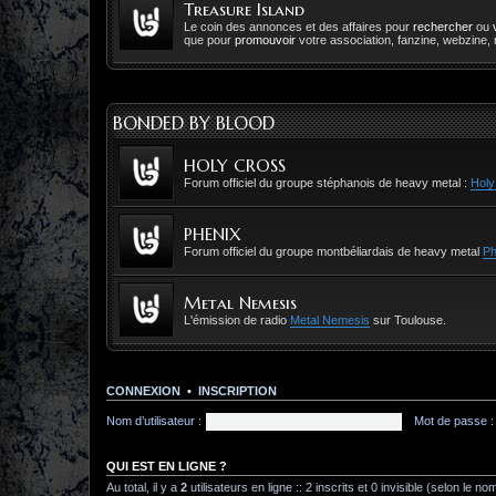
Treasure Island
Le coin des annonces et des affaires pour
rechercher
ou
que pour
promouvoir
votre association, fanzine, webzine, r
BONDED BY BLOOD
HOLY CROSS
Forum officiel du groupe stéphanois de heavy metal :
Holy
PHENIX
Forum officiel du groupe montbéliardais de heavy metal
Ph
Metal Nemesis
L'émission de radio
Metal Nemesis
sur Toulouse.
CONNEXION
•
INSCRIPTION
Nom d’utilisateur :
Mot de passe :
QUI EST EN LIGNE ?
Au total, il y a
2
utilisateurs en ligne :: 2 inscrits et 0 invisible (selon le n