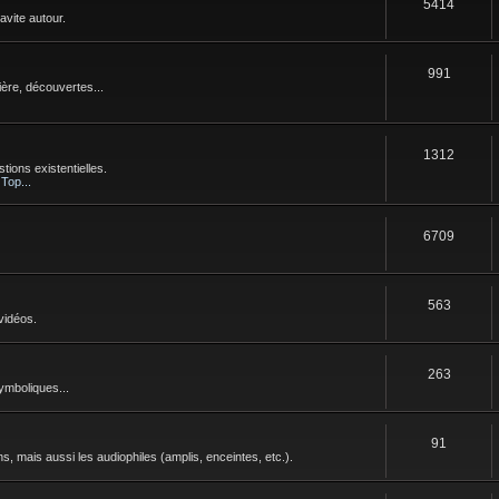
5414
avite autour.
991
ère, découvertes...
1312
tions existentielles.
 Top...
6709
563
vidéos.
263
symboliques...
91
s, mais aussi les audiophiles (amplis, enceintes, etc.).