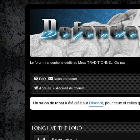
Le forum francophone dédié au Metal TRADITIONNEL! Ou pas.
FAQ
Nous contacter
Accueil
Accueil du forum
Un
salon de tchat
a été créé sur
Discord
, pour ceux et celles 
LONG LIVE THE LOUD