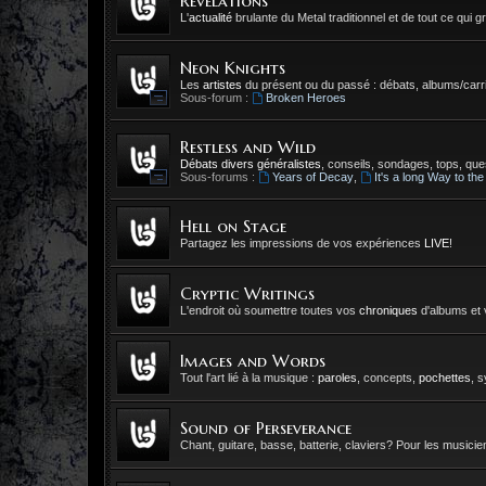
Revelations
L'
actualité
brulante du Metal traditionnel et de tout ce qui gr
Neon Knights
Les
artistes
du présent ou du passé : débats, albums/carri
Sous-forum :
Broken Heroes
Restless and Wild
Débats divers généralistes
, conseils, sondages, tops, ques
Sous-forums :
Years of Decay
,
It's a long Way to the
Hell on Stage
Partagez les impressions de vos expériences
LIVE
!
Cryptic Writings
L'endroit où soumettre toutes vos
chroniques
d'albums et 
Images and Words
Tout l'art lié à la musique :
paroles
, concepts,
pochettes
, 
Sound of Perseverance
Chant, guitare, basse, batterie, claviers? Pour les musicien