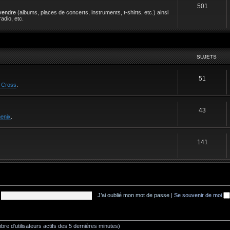
501
vendre
(albums, places de concerts, instruments, t-shirts, etc.) ainsi
adio, etc.
SUJETS
51
 Cross
.
43
enix
.
141
J’ai oublié mon mot de passe
|
Se souvenir de moi
ombre d’utilisateurs actifs des 5 dernières minutes)