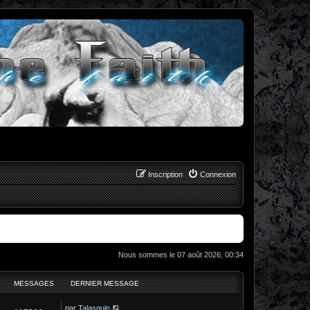
Inscription
Connexion
Nous sommes le 07 août 2026, 00:34
MESSAGES
DERNIER MESSAGE
C
par
Talasquin