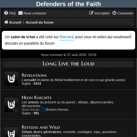
Defenders of the Faith
FAQ
Nous contacter
Inscription
Connexion
Accueil
Accueil du forum
Un
salon de tchat
a été créé sur
Discord
, pour ceux et celles qui voudraient
discuter en parallèle du forum.
Nous sommes le 07 août 2026, 19:59
Long Live the Loud
Revelations
L'
actualité
brulante du Metal traditionnel et de tout ce qui gravite autour.
Sujets :
5414
Neon Knights
Les
artistes
du présent ou du passé : débats, albums/carrière,
découvertes...
Sous-forum :
Broken Heroes
Sujets :
991
Restless and Wild
Débats divers généralistes
, conseils, sondages, tops, questions
existentielles.