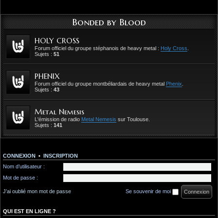
Bonded by Blood
HOLY CROSS
Forum officiel du groupe stéphanois de heavy metal :
Holy Cross
.
Sujets :
51
PHENIX
Forum officiel du groupe montbéliardais de heavy metal
Phenix
.
Sujets :
43
Metal Nemesis
L'émission de radio
Metal Nemesis
sur Toulouse.
Sujets :
141
CONNEXION
•
INSCRIPTION
Nom d’utilisateur :
Mot de passe :
J’ai oublié mon mot de passe
Se souvenir de moi
QUI EST EN LIGNE ?