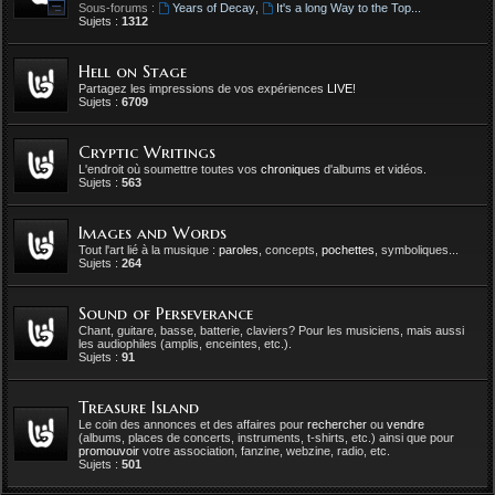
Sous-forums :
Years of Decay
,
It's a long Way to the Top...
Sujets :
1312
Hell on Stage
Partagez les impressions de vos expériences
LIVE
!
Sujets :
6709
Cryptic Writings
L'endroit où soumettre toutes vos
chroniques
d'albums et vidéos.
Sujets :
563
Images and Words
Tout l'art lié à la musique :
paroles
, concepts,
pochettes
, symboliques...
Sujets :
264
Sound of Perseverance
Chant, guitare, basse, batterie, claviers? Pour les musiciens, mais aussi
les audiophiles (amplis, enceintes, etc.).
Sujets :
91
Treasure Island
Le coin des annonces et des affaires pour
rechercher
ou
vendre
(albums, places de concerts, instruments, t-shirts, etc.) ainsi que pour
promouvoir
votre association, fanzine, webzine, radio, etc.
Sujets :
501