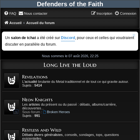
Defenders of the Faith
FAQ
Nous contacter
Inscription
Connexion
Accueil
Accueil du forum
Un
salon de tchat
a été créé sur
Discord
, pour ceux et celles qui voudraient
discuter en parallèle du forum.
Nous sommes le 07 août 2026, 22:25
Long Live the Loud
Revelations
L'
actualité
brulante du Metal traditionnel et de tout ce qui gravite autour.
Sujets :
5414
Neon Knights
Les
artistes
du présent ou du passé : débats, albums/carrière,
découvertes...
Sous-forum :
Broken Heroes
Sujets :
991
Restless and Wild
Débats divers généralistes
, conseils, sondages, tops, questions
existentielles.