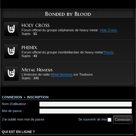
Bonded by Blood
HOLY CROSS
Forum officiel du groupe stéphanois de heavy metal :
Holy Cross
.
Sujets :
51
PHENIX
Forum officiel du groupe montbéliardais de heavy metal
Phenix
.
Sujets :
43
Metal Nemesis
L'émission de radio
Metal Nemesis
sur Toulouse.
Sujets :
141
CONNEXION
•
INSCRIPTION
Nom d’utilisateur :
Mot de passe :
J’ai oublié mon mot de passe
Se souvenir de moi
QUI EST EN LIGNE ?