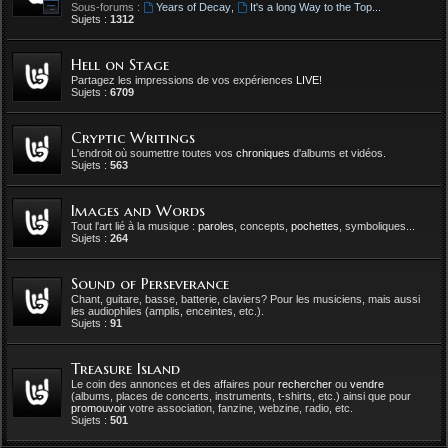
Sous-forums :
Years of Decay
,
It's a long Way to the Top...
Sujets :
1312
Hell on Stage
Partagez les impressions de vos expériences
LIVE
!
Sujets :
6709
Cryptic Writings
L'endroit où soumettre toutes vos
chroniques
d'albums et vidéos.
Sujets :
563
Images and Words
Tout l'art lié à la musique :
paroles
, concepts,
pochettes
, symboliques...
Sujets :
264
Sound of Perseverance
Chant, guitare, basse, batterie, claviers? Pour les musiciens, mais aussi
les audiophiles (amplis, enceintes, etc.).
Sujets :
91
Treasure Island
Le coin des annonces et des affaires pour
rechercher
ou
vendre
(albums, places de concerts, instruments, t-shirts, etc.) ainsi que pour
promouvoir
votre association, fanzine, webzine, radio, etc.
Sujets :
501