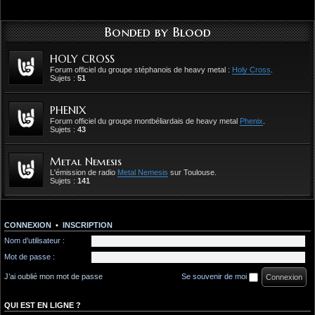
Bonded by Blood
HOLY CROSS
Forum officiel du groupe stéphanois de heavy metal :
Holy Cross
.
Sujets :
51
PHENIX
Forum officiel du groupe montbéliardais de heavy metal
Phenix
.
Sujets :
43
Metal Nemesis
L'émission de radio
Metal Nemesis
sur Toulouse.
Sujets :
141
CONNEXION
•
INSCRIPTION
Nom d’utilisateur :
Mot de passe :
J’ai oublié mon mot de passe
Se souvenir de moi
QUI EST EN LIGNE ?