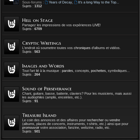
Sous-forums :
Years of Decay
,
It's a long Way to the Top...
Sujets :
1312
Hell on Stage
Partagez les impressions de vos expériences
LIVE
!
Sujets :
6709
Cryptic Writings
L'endroit où soumettre toutes vos
chroniques
d'albums et vidéos.
Sujets :
563
Images and Words
Tout l'art lié à la musique :
paroles
, concepts,
pochettes
, symboliques...
Sujets :
264
Sound of Perseverance
Chant, guitare, basse, batterie, claviers? Pour les musiciens, mais aussi
les audiophiles (amplis, enceintes, etc.).
Sujets :
91
Treasure Island
Le coin des annonces et des affaires pour
rechercher
ou
vendre
(albums, places de concerts, instruments, t-shirts, etc.) ainsi que pour
promouvoir
votre association, fanzine, webzine, radio, etc.
Sujets :
501