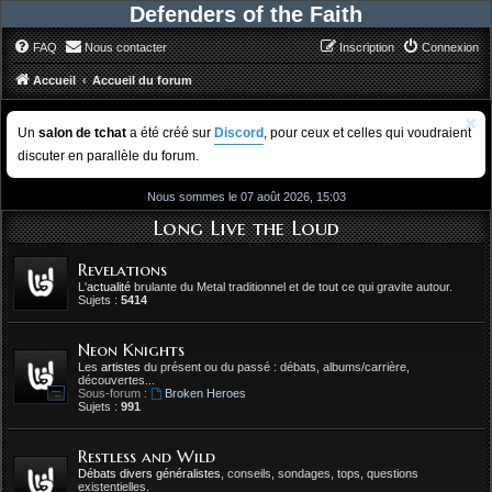
Defenders of the Faith
FAQ
Nous contacter
Inscription
Connexion
Accueil
Accueil du forum
Un
salon de tchat
a été créé sur
Discord
, pour ceux et celles qui voudraient
discuter en parallèle du forum.
Nous sommes le 07 août 2026, 15:03
Long Live the Loud
Revelations
L'
actualité
brulante du Metal traditionnel et de tout ce qui gravite autour.
Sujets :
5414
Neon Knights
Les
artistes
du présent ou du passé : débats, albums/carrière,
découvertes...
Sous-forum :
Broken Heroes
Sujets :
991
Restless and Wild
Débats divers généralistes
, conseils, sondages, tops, questions
existentielles.