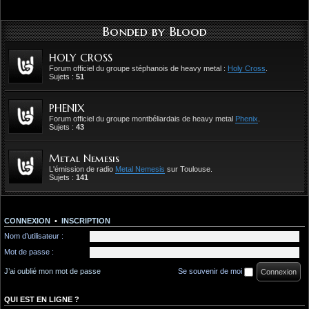
Bonded by Blood
HOLY CROSS
Forum officiel du groupe stéphanois de heavy metal :
Holy Cross
.
Sujets :
51
PHENIX
Forum officiel du groupe montbéliardais de heavy metal
Phenix
.
Sujets :
43
Metal Nemesis
L'émission de radio
Metal Nemesis
sur Toulouse.
Sujets :
141
CONNEXION
•
INSCRIPTION
Nom d’utilisateur :
Mot de passe :
J’ai oublié mon mot de passe
Se souvenir de moi
QUI EST EN LIGNE ?