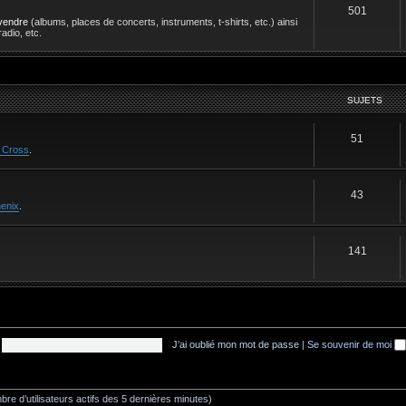
501
vendre
(albums, places de concerts, instruments, t-shirts, etc.) ainsi
adio, etc.
SUJETS
51
 Cross
.
43
enix
.
141
J’ai oublié mon mot de passe
|
Se souvenir de moi
ombre d’utilisateurs actifs des 5 dernières minutes)