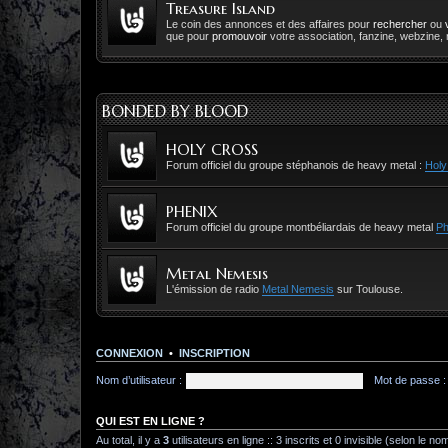
Treasure Island
Le coin des annonces et des affaires pour
rechercher
ou
que pour
promouvoir
votre association, fanzine, webzine, r
BONDED BY BLOOD
HOLY CROSS
Forum officiel du groupe stéphanois de heavy metal :
Holy
PHENIX
Forum officiel du groupe montbéliardais de heavy metal
Ph
Metal Nemesis
L'émission de radio
Metal Nemesis
sur Toulouse.
CONNEXION
•
INSCRIPTION
Nom d’utilisateur :
Mot de passe :
QUI EST EN LIGNE ?
Au total, il y a
3
utilisateurs en ligne :: 3 inscrits et 0 invisible (selon le n