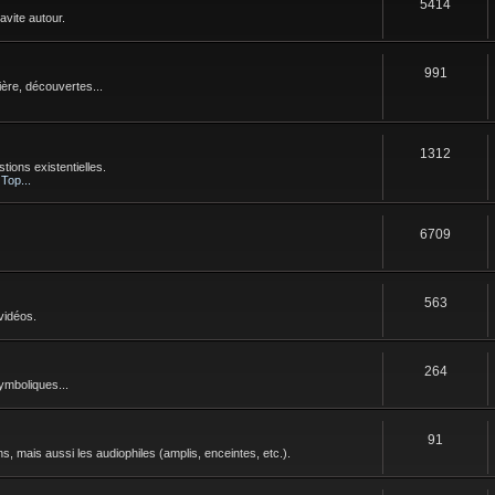
5414
avite autour.
991
ère, découvertes...
1312
tions existentielles.
 Top...
6709
563
vidéos.
264
symboliques...
91
s, mais aussi les audiophiles (amplis, enceintes, etc.).