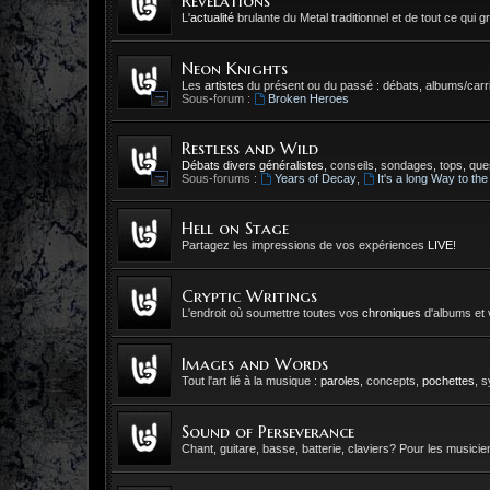
Revelations
L'
actualité
brulante du Metal traditionnel et de tout ce qui gr
Neon Knights
Les
artistes
du présent ou du passé : débats, albums/carri
Sous-forum :
Broken Heroes
Restless and Wild
Débats divers généralistes
, conseils, sondages, tops, ques
Sous-forums :
Years of Decay
,
It's a long Way to the
Hell on Stage
Partagez les impressions de vos expériences
LIVE
!
Cryptic Writings
L'endroit où soumettre toutes vos
chroniques
d'albums et 
Images and Words
Tout l'art lié à la musique :
paroles
, concepts,
pochettes
, 
Sound of Perseverance
Chant, guitare, basse, batterie, claviers? Pour les musicien