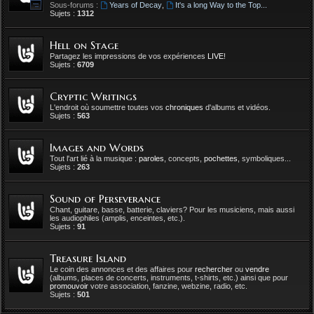
Sous-forums :
Years of Decay
,
It's a long Way to the Top...
Sujets :
1312
Hell on Stage
Partagez les impressions de vos expériences
LIVE
!
Sujets :
6709
Cryptic Writings
L'endroit où soumettre toutes vos
chroniques
d'albums et vidéos.
Sujets :
563
Images and Words
Tout l'art lié à la musique :
paroles
, concepts,
pochettes
, symboliques...
Sujets :
263
Sound of Perseverance
Chant, guitare, basse, batterie, claviers? Pour les musiciens, mais aussi
les audiophiles (amplis, enceintes, etc.).
Sujets :
91
Treasure Island
Le coin des annonces et des affaires pour
rechercher
ou
vendre
(albums, places de concerts, instruments, t-shirts, etc.) ainsi que pour
promouvoir
votre association, fanzine, webzine, radio, etc.
Sujets :
501