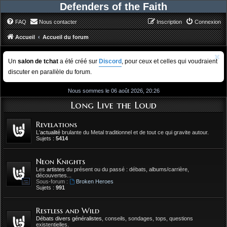
Defenders of the Faith
FAQ
Nous contacter
Inscription
Connexion
Accueil
Accueil du forum
Un
salon de tchat
a été créé sur
Discord
, pour ceux et celles qui voudraient
discuter en parallèle du forum.
Nous sommes le 06 août 2026, 20:26
Long Live the Loud
Revelations
L'
actualité
brulante du Metal traditionnel et de tout ce qui gravite autour.
Sujets :
5414
Neon Knights
Les
artistes
du présent ou du passé : débats, albums/carrière,
découvertes...
Sous-forum :
Broken Heroes
Sujets :
991
Restless and Wild
Débats divers généralistes
, conseils, sondages, tops, questions
existentielles.