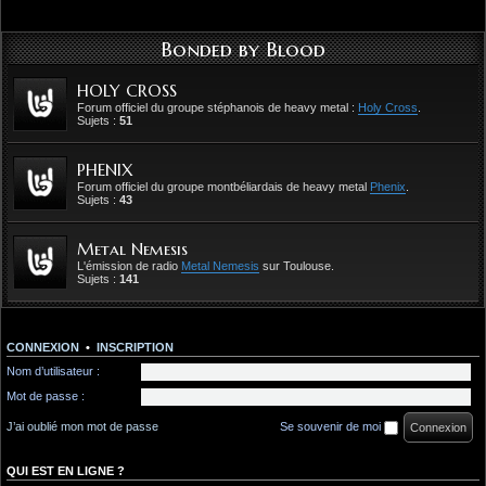
Bonded by Blood
HOLY CROSS
Forum officiel du groupe stéphanois de heavy metal :
Holy Cross
.
Sujets :
51
PHENIX
Forum officiel du groupe montbéliardais de heavy metal
Phenix
.
Sujets :
43
Metal Nemesis
L'émission de radio
Metal Nemesis
sur Toulouse.
Sujets :
141
CONNEXION
•
INSCRIPTION
Nom d’utilisateur :
Mot de passe :
J’ai oublié mon mot de passe
Se souvenir de moi
QUI EST EN LIGNE ?