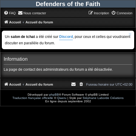
Defenders of the Faith
FAQ
Nous contacter
Inscription
Connexion
Accueil
Accueil du forum
Un
salon de tchat
a été créé sur
Discord
, pour ceux et celles qui voudraient
discuter en parallèle du forum.
Information
La page de contact des administrateurs du forum a été désactivée.
Accueil
Accueil du forum
Fuseau horaire sur
UTC+02:00
Développé par
phpBB
® Forum Software © phpBB Limited
Traduction française officielle
©
Qiaeru
| Style par
Stéphane Laborde Créations
En ligne depuis septembre 2002