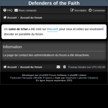
Defenders of the Faith
FAQ
Nous contacter
Inscription
Connexion
Accueil
Accueil du forum
Un
salon de tchat
a été créé sur
Discord
, pour ceux et celles qui voudraient
discuter en parallèle du forum.
Information
La page de contact des administrateurs du forum a été désactivée.
Accueil
Accueil du forum
Fuseau horaire sur
UTC+02:00
Développé par
phpBB
® Forum Software © phpBB Limited
Traduction française officielle
©
Qiaeru
| Style par
Stéphane Laborde Créations
En ligne depuis septembre 2002