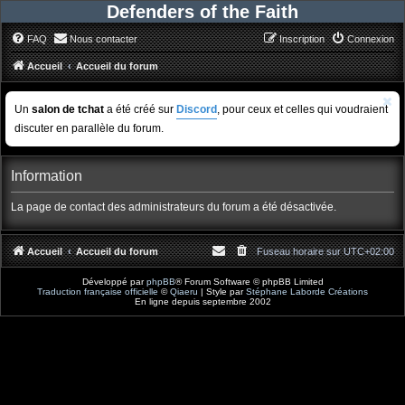
Defenders of the Faith
FAQ
Nous contacter
Inscription
Connexion
Accueil
Accueil du forum
Un
salon de tchat
a été créé sur
Discord
, pour ceux et celles qui voudraient
discuter en parallèle du forum.
Information
La page de contact des administrateurs du forum a été désactivée.
Accueil
Accueil du forum
Fuseau horaire sur
UTC+02:00
Développé par
phpBB
® Forum Software © phpBB Limited
Traduction française officielle
©
Qiaeru
| Style par
Stéphane Laborde Créations
En ligne depuis septembre 2002