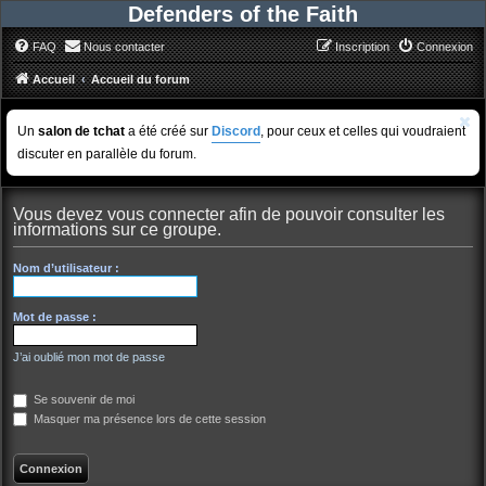
Defenders of the Faith
FAQ
Nous contacter
Inscription
Connexion
Accueil
Accueil du forum
Un
salon de tchat
a été créé sur
Discord
, pour ceux et celles qui voudraient
discuter en parallèle du forum.
Vous devez vous connecter afin de pouvoir consulter les
informations sur ce groupe.
Nom d’utilisateur :
Mot de passe :
J’ai oublié mon mot de passe
Se souvenir de moi
Masquer ma présence lors de cette session