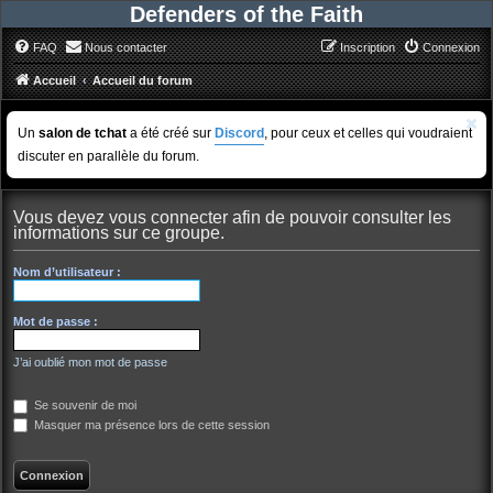
Defenders of the Faith
FAQ
Nous contacter
Inscription
Connexion
Accueil
Accueil du forum
Un
salon de tchat
a été créé sur
Discord
, pour ceux et celles qui voudraient
discuter en parallèle du forum.
Vous devez vous connecter afin de pouvoir consulter les
informations sur ce groupe.
Nom d’utilisateur :
Mot de passe :
J’ai oublié mon mot de passe
Se souvenir de moi
Masquer ma présence lors de cette session