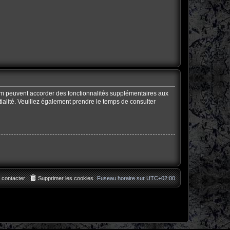
rum peuvent accorder des fonctionnalités supplémentaires aux
ntialité. Veuillez également prendre le temps de consulter
 contacter
Supprimer les cookies
Fuseau horaire sur
UTC+02:00