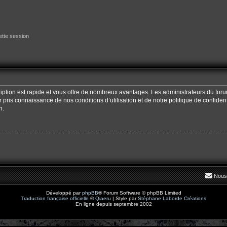
tte session
cription est rapide et vous offre de nombreux avantages. Les administrateurs du fo
oir pris connaissance de nos conditions d’utilisation et de notre politique de confide
n.
Nous
Développé par
phpBB
® Forum Software © phpBB Limited
Traduction française officielle
©
Qiaeru
| Style par
Stéphane Laborde Créations
En ligne depuis septembre 2002