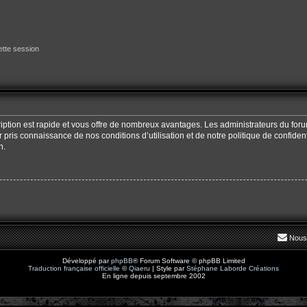
tte session
cription est rapide et vous offre de nombreux avantages. Les administrateurs du fo
oir pris connaissance de nos conditions d’utilisation et de notre politique de confide
n.
Nous
Développé par
phpBB
® Forum Software © phpBB Limited
Traduction française officielle
©
Qiaeru
| Style par
Stéphane Laborde Créations
En ligne depuis septembre 2002