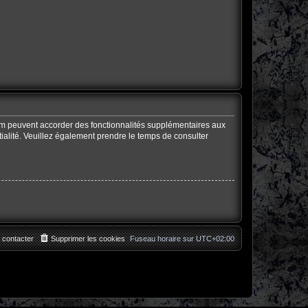
rum peuvent accorder des fonctionnalités supplémentaires aux
ntialité. Veuillez également prendre le temps de consulter
 contacter
Supprimer les cookies
Fuseau horaire sur
UTC+02:00