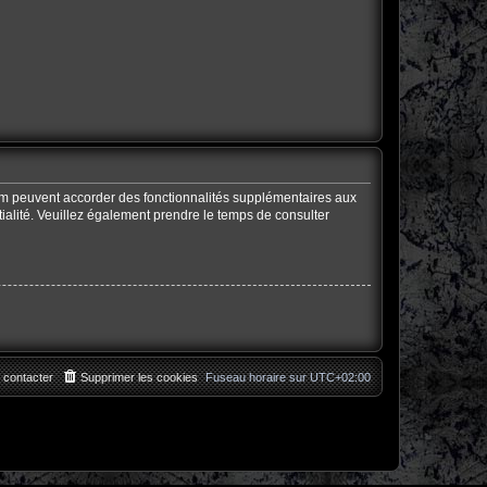
rum peuvent accorder des fonctionnalités supplémentaires aux
ntialité. Veuillez également prendre le temps de consulter
 contacter
Supprimer les cookies
Fuseau horaire sur
UTC+02:00