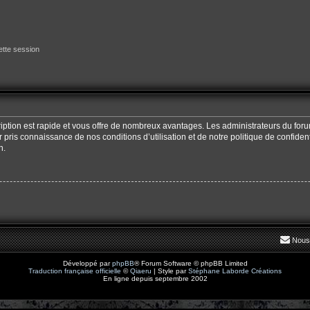
tte session
cription est rapide et vous offre de nombreux avantages. Les administrateurs du fo
oir pris connaissance de nos conditions d’utilisation et de notre politique de confide
n.
Nous
Développé par
phpBB
® Forum Software © phpBB Limited
Traduction française officielle
©
Qiaeru
| Style par
Stéphane Laborde Créations
En ligne depuis septembre 2002