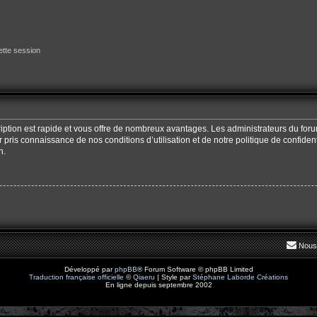
tte session
cription est rapide et vous offre de nombreux avantages. Les administrateurs du fo
oir pris connaissance de nos conditions d’utilisation et de notre politique de confide
n.
Nous
Développé par
phpBB
® Forum Software © phpBB Limited
Traduction française officielle
©
Qiaeru
| Style par
Stéphane Laborde Créations
En ligne depuis septembre 2002