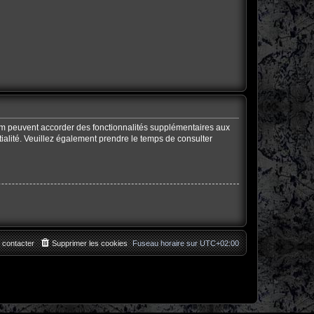
rum peuvent accorder des fonctionnalités supplémentaires aux
ntialité. Veuillez également prendre le temps de consulter
 contacter
Supprimer les cookies
Fuseau horaire sur
UTC+02:00