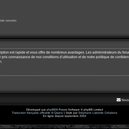
tte session
cription est rapide et vous offre de nombreux avantages. Les administrateurs du fo
oir pris connaissance de nos conditions d’utilisation et de notre politique de confide
n.
Nous
Développé par
phpBB
® Forum Software © phpBB Limited
Traduction française officielle
©
Qiaeru
| Style par
Stéphane Laborde Créations
En ligne depuis septembre 2002