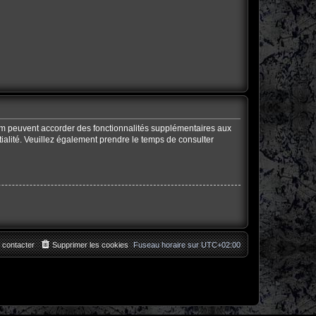
rum peuvent accorder des fonctionnalités supplémentaires aux
ntialité. Veuillez également prendre le temps de consulter
 contacter
Supprimer les cookies
Fuseau horaire sur
UTC+02:00