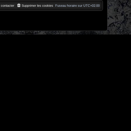
 contacter
Supprimer les cookies
Fuseau horaire sur
UTC+02:00