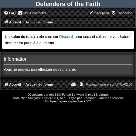
Defenders of the Faith
FAQ
Nous contacter
Inscription
Connexion
Accueil
Accueil du forum
Un
salon de tchat
a été créé sur
Discord
, pour ceux et celles qui voudraient
discuter en parallèle du forum.
Information
Vous ne pouvez pas effectuer de recherche.
Accueil
Accueil du forum
Fuseau horaire sur
UTC+02:00
Développé par
phpBB
® Forum Software © phpBB Limited
Traduction française officielle
©
Qiaeru
| Style par
Stéphane Laborde Créations
En ligne depuis septembre 2002