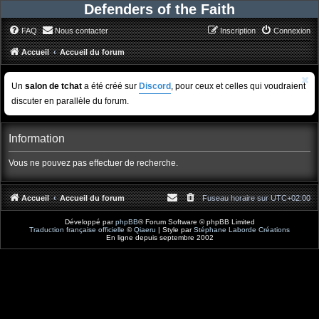
Defenders of the Faith
FAQ
Nous contacter
Inscription
Connexion
Accueil
Accueil du forum
Un
salon de tchat
a été créé sur
Discord
, pour ceux et celles qui voudraient
discuter en parallèle du forum.
Information
Vous ne pouvez pas effectuer de recherche.
Accueil
Accueil du forum
Fuseau horaire sur
UTC+02:00
Développé par
phpBB
® Forum Software © phpBB Limited
Traduction française officielle
©
Qiaeru
| Style par
Stéphane Laborde Créations
En ligne depuis septembre 2002