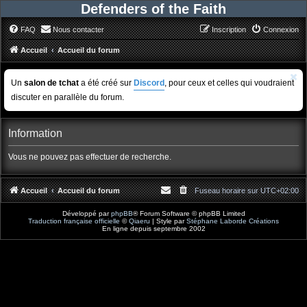
Defenders of the Faith
FAQ
Nous contacter
Inscription
Connexion
Accueil
Accueil du forum
Un
salon de tchat
a été créé sur
Discord
, pour ceux et celles qui voudraient
discuter en parallèle du forum.
Information
Vous ne pouvez pas effectuer de recherche.
Accueil
Accueil du forum
Fuseau horaire sur
UTC+02:00
Développé par
phpBB
® Forum Software © phpBB Limited
Traduction française officielle
©
Qiaeru
| Style par
Stéphane Laborde Créations
En ligne depuis septembre 2002