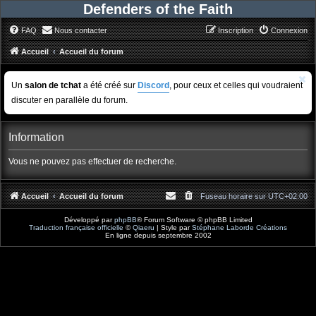
Defenders of the Faith
FAQ
Nous contacter
Inscription
Connexion
Accueil
Accueil du forum
Un
salon de tchat
a été créé sur
Discord
, pour ceux et celles qui voudraient
discuter en parallèle du forum.
Information
Vous ne pouvez pas effectuer de recherche.
Accueil
Accueil du forum
Fuseau horaire sur
UTC+02:00
Développé par
phpBB
® Forum Software © phpBB Limited
Traduction française officielle
©
Qiaeru
| Style par
Stéphane Laborde Créations
En ligne depuis septembre 2002