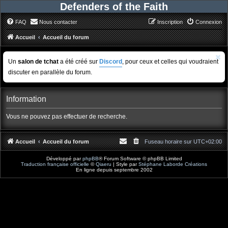
Defenders of the Faith
FAQ
Nous contacter
Inscription
Connexion
Accueil
Accueil du forum
Un
salon de tchat
a été créé sur
Discord
, pour ceux et celles qui voudraient
discuter en parallèle du forum.
Information
Vous ne pouvez pas effectuer de recherche.
Accueil
Accueil du forum
Fuseau horaire sur
UTC+02:00
Développé par
phpBB
® Forum Software © phpBB Limited
Traduction française officielle
©
Qiaeru
| Style par
Stéphane Laborde Créations
En ligne depuis septembre 2002