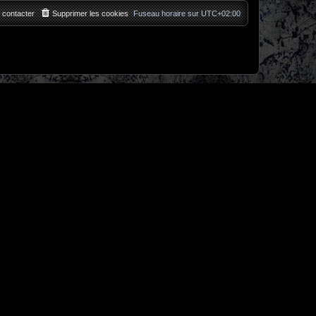
 contacter
Supprimer les cookies
Fuseau horaire sur
UTC+02:00