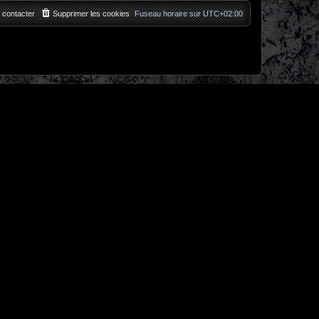
 contacter
Supprimer les cookies
Fuseau horaire sur
UTC+02:00