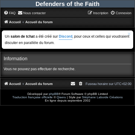
Defenders of the Faith
FAQ
Nous contacter
Inscription
Connexion
Accueil
Accueil du forum
Un
salon de tchat
a été créé sur
Discord
, pour ceux et celles qui voudraient
discuter en parallèle du forum.
Information
Vous ne pouvez pas effectuer de recherche.
Accueil
Accueil du forum
Fuseau horaire sur
UTC+02:00
Développé par
phpBB
® Forum Software © phpBB Limited
Traduction française officielle
©
Qiaeru
| Style par
Stéphane Laborde Créations
En ligne depuis septembre 2002