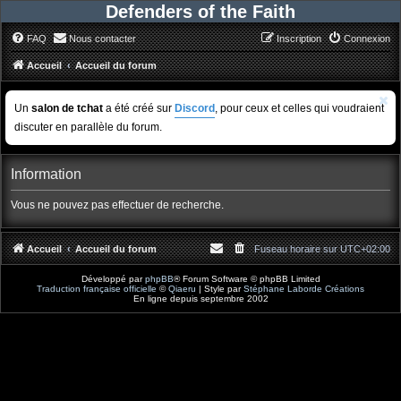
Defenders of the Faith
FAQ
Nous contacter
Inscription
Connexion
Accueil
Accueil du forum
Un
salon de tchat
a été créé sur
Discord
, pour ceux et celles qui voudraient
discuter en parallèle du forum.
Information
Vous ne pouvez pas effectuer de recherche.
Accueil
Accueil du forum
Fuseau horaire sur
UTC+02:00
Développé par
phpBB
® Forum Software © phpBB Limited
Traduction française officielle
©
Qiaeru
| Style par
Stéphane Laborde Créations
En ligne depuis septembre 2002