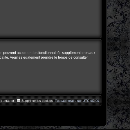
rum peuvent accorder des fonctionnalités supplémentaires aux
ntialité. Veuillez également prendre le temps de consulter
 contacter
Supprimer les cookies
Fuseau horaire sur
UTC+02:00