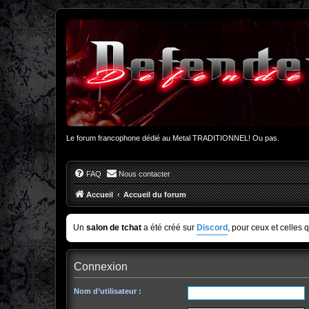
Le forum francophone dédié au Metal TRADITIONNEL! Ou pas.
FAQ
Nous contacter
Accueil
Accueil du forum
Un
salon de tchat
a été créé sur
Discord
, pour ceux et celles 
Connexion
Nom d’utilisateur :