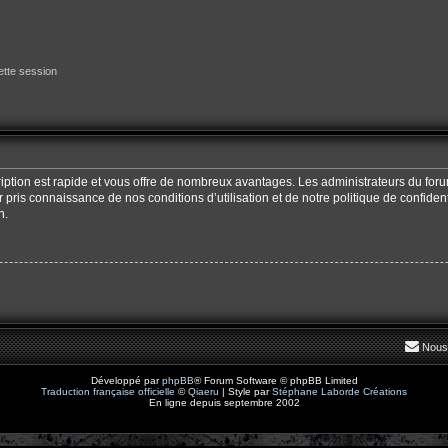
tte session
cription est rapide et vous offre de nombreux avantages. Les administrateurs du fo
oir pris connaissance de nos conditions d’utilisation et de notre politique de confide
n.
Nous
Développé par
phpBB
® Forum Software © phpBB Limited
Traduction française officielle
©
Qiaeru
| Style par
Stéphane Laborde Créations
En ligne depuis septembre 2002