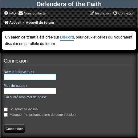
Defenders of the Faith
FAQ
Nous contacter
Inscription
Connexion
Accueil
Accueil du forum
Un
salon de tchat
a été créé sur
Discord
, pour ceux et celles qui voudraient
discuter en parallèle du forum.
Connexion
Nom d’utilisateur :
Mot de passe :
J’ai oublié mon mot de passe
Se souvenir de moi
Masquer ma présence lors de cette session