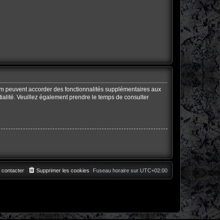
rum peuvent accorder des fonctionnalités supplémentaires aux
ntialité. Veuillez également prendre le temps de consulter
 contacter
Supprimer les cookies
Fuseau horaire sur
UTC+02:00