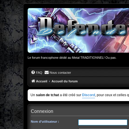
Le forum francophone dédié au Metal TRADITIONNEL! Ou pas.
FAQ
Nous contacter
Accueil
Accueil du forum
Un
salon de tchat
a été créé sur
Discord
, pour ceux et celles 
Connexion
Nom d’utilisateur :