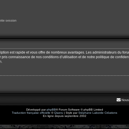
tte session
cription est rapide et vous offre de nombreux avantages. Les administrateurs du fo
oir pris connaissance de nos conditions d’utilisation et de notre politique de confide
n.
Nous
Développé par
phpBB
® Forum Software © phpBB Limited
Traduction française officielle
©
Qiaeru
| Style par
Stéphane Laborde Créations
En ligne depuis septembre 2002