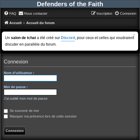
Defenders of the Faith
FAQ
Nous contacter
Inscription
Connexion
Accueil
Accueil du forum
Un
salon de tchat
a été créé sur
Discord
, pour ceux et celles qui voudraient
discuter en parallèle du forum.
Connexion
Nom d’utilisateur :
Mot de passe :
J’ai oublié mon mot de passe
Se souvenir de moi
Masquer ma présence lors de cette session