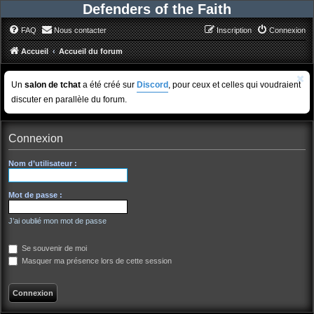
Defenders of the Faith
FAQ
Nous contacter
Inscription
Connexion
Accueil
Accueil du forum
Un
salon de tchat
a été créé sur
Discord
, pour ceux et celles qui voudraient
discuter en parallèle du forum.
Connexion
Nom d’utilisateur :
Mot de passe :
J’ai oublié mon mot de passe
Se souvenir de moi
Masquer ma présence lors de cette session