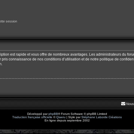
tte session
cription est rapide et vous offre de nombreux avantages. Les administrateurs du fo
oir pris connaissance de nos conditions d’utilisation et de notre politique de confide
n.
Nous
Développé par
phpBB
® Forum Software © phpBB Limited
Traduction française officielle
©
Qiaeru
| Style par
Stéphane Laborde Créations
En ligne depuis septembre 2002