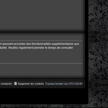
rum peuvent accorder des fonctionnalités supplémentaires aux
ntialité. Veuillez également prendre le temps de consulter
 contacter
Supprimer les cookies
Fuseau horaire sur
UTC+02:00