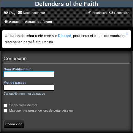
Defenders of the Faith
FAQ
Nous contacter
Inscription
Connexion
Accueil
Accueil du forum
Un
salon de tchat
a été créé sur
Discord
, pour ceux et celles qui voudraient
discuter en parallèle du forum.
Connexion
Nom d’utilisateur :
Mot de passe :
J’ai oublié mon mot de passe
Se souvenir de moi
Masquer ma présence lors de cette session