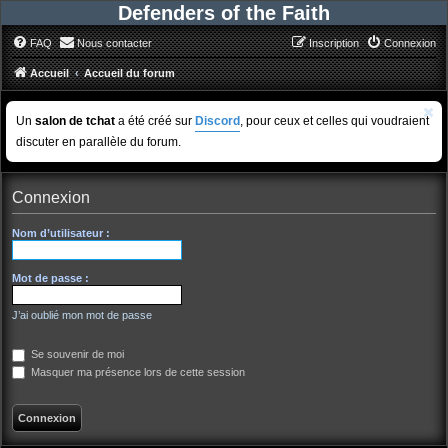
Defenders of the Faith
FAQ
Nous contacter
Inscription
Connexion
Accueil
Accueil du forum
Un
salon de tchat
a été créé sur
Discord
, pour ceux et celles qui voudraient
discuter en parallèle du forum.
Connexion
Nom d’utilisateur :
Mot de passe :
J’ai oublié mon mot de passe
Se souvenir de moi
Masquer ma présence lors de cette session