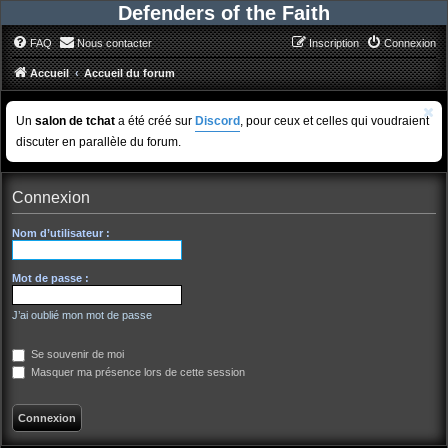
Defenders of the Faith
FAQ
Nous contacter
Inscription
Connexion
Accueil
Accueil du forum
Un
salon de tchat
a été créé sur
Discord
, pour ceux et celles qui voudraient
discuter en parallèle du forum.
Connexion
Nom d’utilisateur :
Mot de passe :
J’ai oublié mon mot de passe
Se souvenir de moi
Masquer ma présence lors de cette session