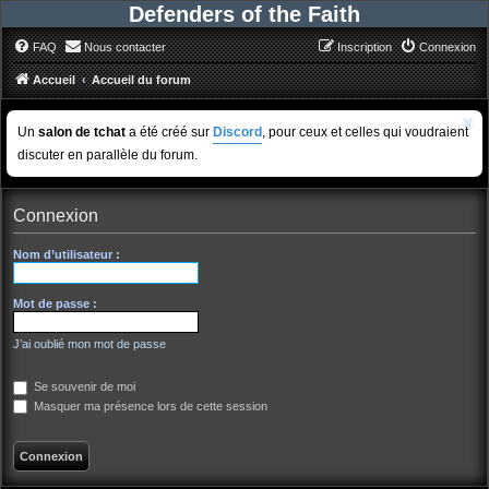
Defenders of the Faith
FAQ
Nous contacter
Inscription
Connexion
Accueil
Accueil du forum
Un
salon de tchat
a été créé sur
Discord
, pour ceux et celles qui voudraient
discuter en parallèle du forum.
Connexion
Nom d’utilisateur :
Mot de passe :
J’ai oublié mon mot de passe
Se souvenir de moi
Masquer ma présence lors de cette session