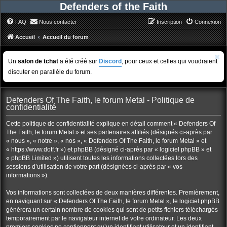
Defenders of the Faith
FAQ
Nous contacter
Inscription
Connexion
Accueil
Accueil du forum
Un
salon de tchat
a été créé sur
Discord
, pour ceux et celles qui voudraient
discuter en parallèle du forum.
Defenders Of The Faith, le forum Metal - Politique de
confidentialité
Cette politique de confidentialité explique en détail comment « Defenders Of
The Faith, le forum Metal » et ses partenaires affiliés (désignés ci-après par
« nous », « notre », « nos », « Defenders Of The Faith, le forum Metal » et
« https://www.dotf.fr ») et phpBB (désigné ci-après par « logiciel phpBB » et
« phpBB Limited ») utilisent toutes les informations collectées lors des
sessions d’utilisation de votre part (désignées ci-après par « vos
informations »).
Vos informations sont collectées de deux manières différentes. Premièrement,
en naviguant sur « Defenders Of The Faith, le forum Metal », le logiciel phpBB
génèrera un certain nombre de cookies qui sont de petits fichiers téléchargés
temporairement par le navigateur internet de votre ordinateur. Les deux