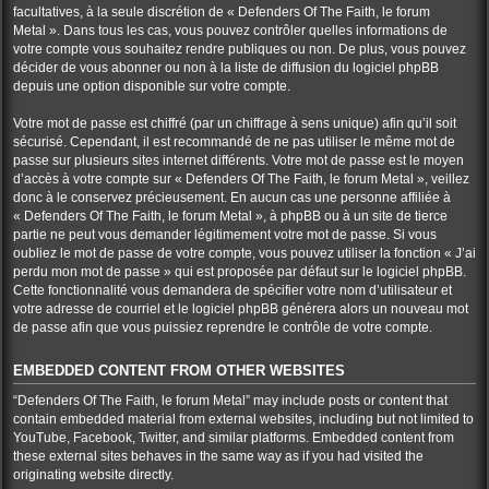
facultatives, à la seule discrétion de « Defenders Of The Faith, le forum
Metal ». Dans tous les cas, vous pouvez contrôler quelles informations de
votre compte vous souhaitez rendre publiques ou non. De plus, vous pouvez
décider de vous abonner ou non à la liste de diffusion du logiciel phpBB
depuis une option disponible sur votre compte.
Votre mot de passe est chiffré (par un chiffrage à sens unique) afin qu’il soit
sécurisé. Cependant, il est recommandé de ne pas utiliser le même mot de
passe sur plusieurs sites internet différents. Votre mot de passe est le moyen
d’accès à votre compte sur « Defenders Of The Faith, le forum Metal », veillez
donc à le conservez précieusement. En aucun cas une personne affiliée à
« Defenders Of The Faith, le forum Metal », à phpBB ou à un site de tierce
partie ne peut vous demander légitimement votre mot de passe. Si vous
oubliez le mot de passe de votre compte, vous pouvez utiliser la fonction « J’ai
perdu mon mot de passe » qui est proposée par défaut sur le logiciel phpBB.
Cette fonctionnalité vous demandera de spécifier votre nom d’utilisateur et
votre adresse de courriel et le logiciel phpBB générera alors un nouveau mot
de passe afin que vous puissiez reprendre le contrôle de votre compte.
EMBEDDED CONTENT FROM OTHER WEBSITES
“Defenders Of The Faith, le forum Metal” may include posts or content that
contain embedded material from external websites, including but not limited to
YouTube, Facebook, Twitter, and similar platforms. Embedded content from
these external sites behaves in the same way as if you had visited the
originating website directly.