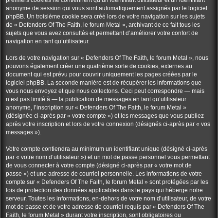
premiers cookies ne contiennent qu’un identifiant utilisateur et un identifiant
anonyme de session qui vous sont automatiquement assignés par le logiciel
phpBB. Un troisième cookie sera créé lors de votre navigation sur les sujets
de « Defenders Of The Faith, le forum Metal », archivant de ce fait tous les
sujets que vous avez consultés et permettant d’améliorer votre confort de
navigation en tant qu’utilisateur.
Lors de votre navigation sur « Defenders Of The Faith, le forum Metal », nous
pouvons également créer une quatrième sorte de cookies, externes au
document qui est prévu pour couvrir uniquement les pages créées par le
logiciel phpBB. La seconde manière est de récupérer les informations que
vous nous envoyez et que nous collectons. Ceci peut correspondre — mais
n’est pas limité à — la publication de messages en tant qu’utilisateur
anonyme, l’inscription sur « Defenders Of The Faith, le forum Metal »
(désignée ci-après par « votre compte ») et les messages que vous publiez
après votre inscription et lors de votre connexion (désignés ci-après par « vos
messages »).
Votre compte contiendra au minimum un identifiant unique (désigné ci-après
par « votre nom d’utilisateur ») et un mot de passe personnel vous permettant
de vous connecter à votre compte (désigné ci-après par « votre mot de
passe ») et une adresse de courriel personnelle. Les informations de votre
compte sur « Defenders Of The Faith, le forum Metal » sont protégées par les
lois de protection des données applicables dans le pays qui héberge notre
serveur. Toutes les informations, en-dehors de votre nom d’utilisateur, de votre
mot de passe et de votre adresse de courriel requis par « Defenders Of The
Faith, le forum Metal » durant votre inscription, sont obligatoires ou